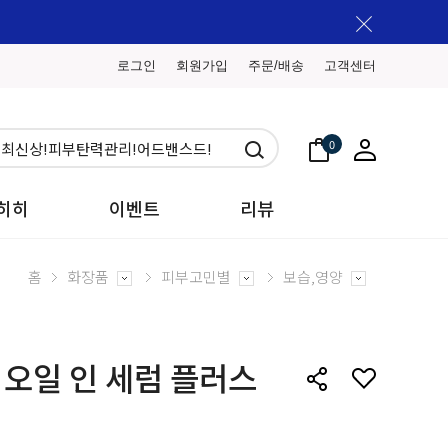
로그인
회원가입
주문/배송
고객센터
0
히히
이벤트
리뷰
홈
화장품
피부고민별
보습,영양
 오일 인 세럼 플러스