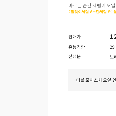
바르는 순간 세럼이 오일
#달맞이세럼 #노란세럼 #수
1
판매가
유통기한
29.
전성분
보