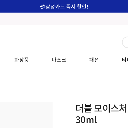
💳삼성카드 즉시 할인!
화장품
마스크
패션
티
더블 모이스처
30ml