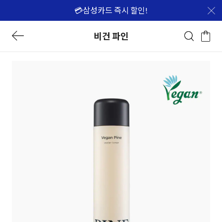
💳삼성카드 즉시 할인!
비건 파인