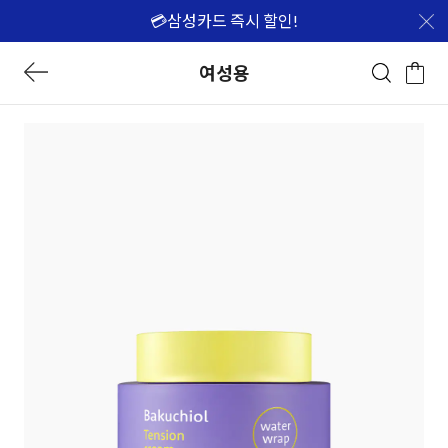
💳삼성카드 즉시 할인!
여성용