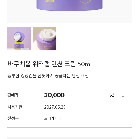
바쿠치올 워터랩 텐션 크림 50ml
풍부한 영양감을 산뜻하게 공급하는 텐션 크림
30,000
판매가
사용기한
2027.05.29
전성분
보러가기