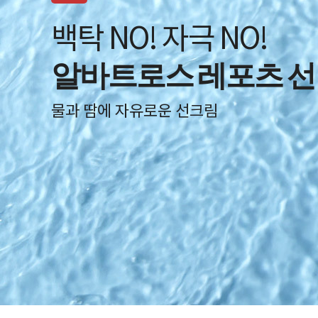
백탁 NO! 자극 NO!
알바트로스 레포츠 선
물과 땀에 자유로운 선크림