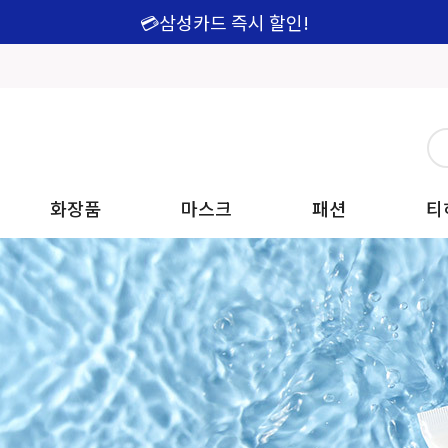
💳삼성카드 즉시 할인!
화장품
마스크
패션
티