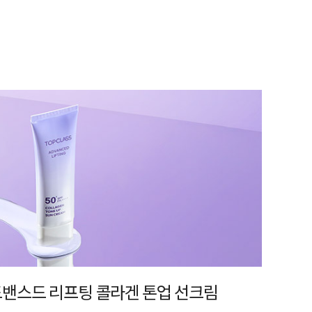
어드밴스드 리프팅 콜라겐 톤업 선크림