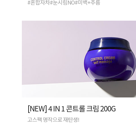
#혼합자차#눈시림NO#미백+주름
[NEW] 4 IN 1 콘트롤 크림 200G
고스팩 명작으로 재탄생!