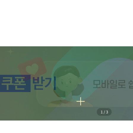
1
/
3