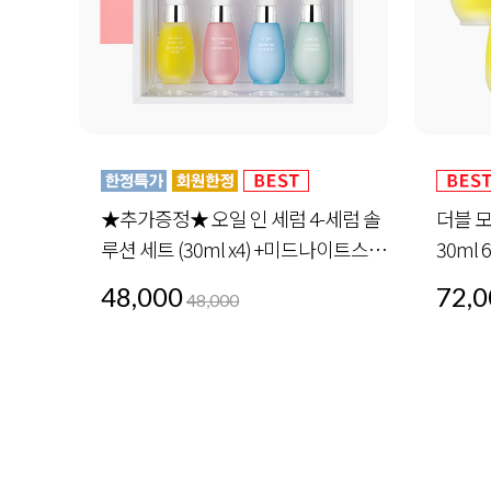
사지
★추가증정★ 오일 인 세럼 4-세럼 솔
더블 
루션 세트 (30ml x4) +미드나이트스페
30ml 
셜 세트 1세트 증정
48,000
72,0
48,000