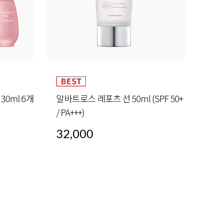
30ml 6개
알바트로스 레포츠 선 50ml (SPF 50+
하이
/ PA+++)
32,000
60