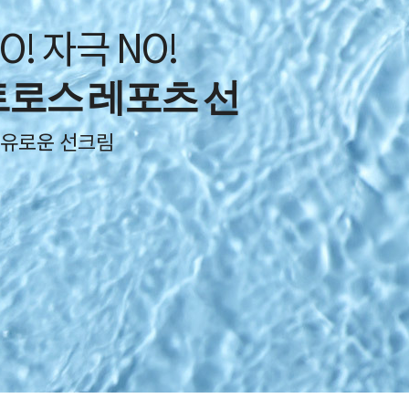
고 프레쉬하게
맨 하이엔드 옴므 스킨
 고품격 스킨케어