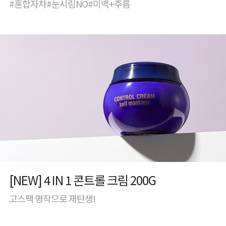
#혼합자차#눈시림NO#미백+주름
[NEW] 4 IN 1 콘트롤 크림 200G
고스팩 명작으로 재탄생!