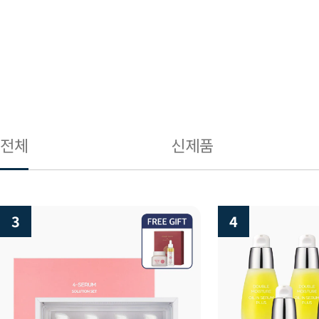
전체
신제품
4
5