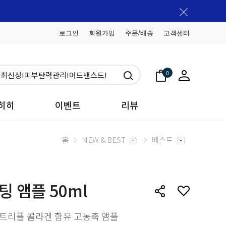
로그인
회원가입
주문/배송
고객센터
0
히히
이벤트
리뷰
홈
NEW & BEST
베스트
 앰플 50ml
트리플 콜라겐 함유 고농축 앰플