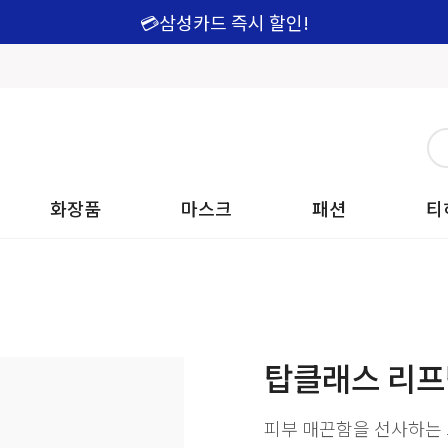
💳삼성카드 즉시 할인!
화장품
마스크
패션
티
탑클래스 리프팅
피부 매끈함을 선사하는 