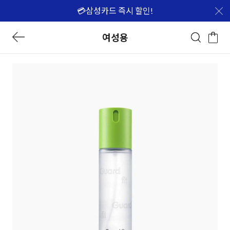
💳삼성카드 즉시 할인!
여성용