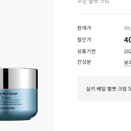
주는 벨벳 크림
판매가
50
4
할인가
유통기한
202
전성분
보
실키 베일 벨벳 크림 5