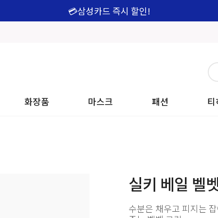
💳삼성카드 즉시 할인!
화장품
마스크
패션
티
실키 베일 벨벳
수분은 채우고 피지는 잡