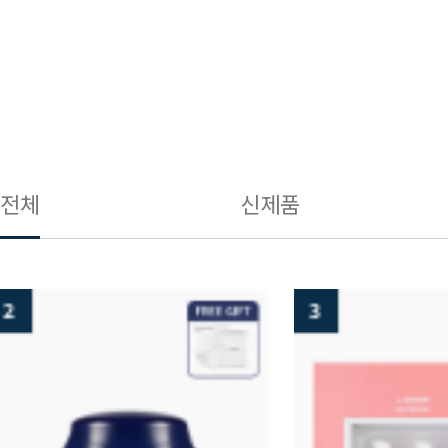
전체
신제품
3
4