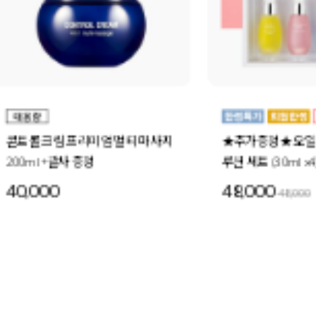
★추가증정★ 오일 인 세럼 4-세럼 솔
더블 모이스처 오
루션 세트 (30ml x4) +미드나이트스페
30ml 6개
셜 세트 1세트 증정
48,000
72,000
48,000