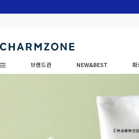
브랜드관
NEW&BEST
화