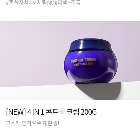
#혼합자차#눈시림NO#미백+주름
[NEW] 4 IN 1 콘트롤 크림 200G
고스팩 명작으로 재탄생!