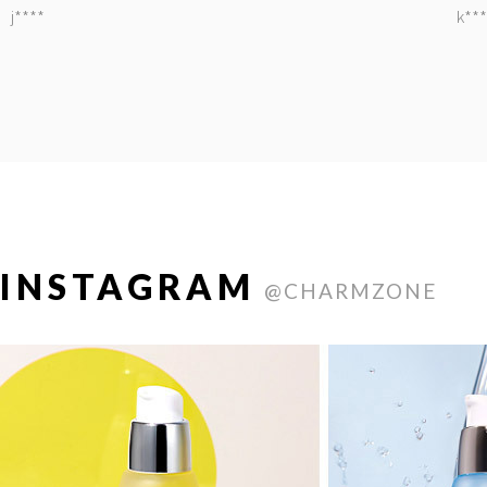
j****
k***
INSTAGRAM
@CHARMZONE