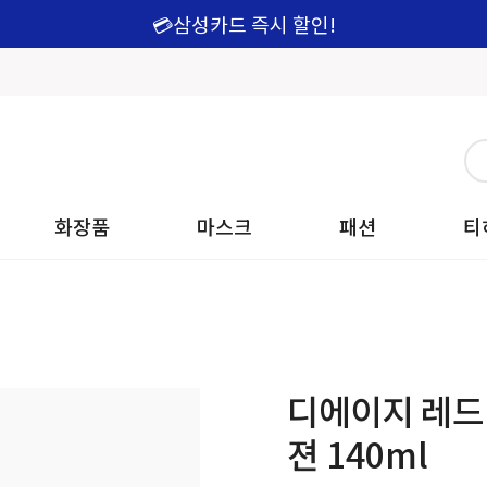
💳삼성카드 즉시 할인!
화장품
마스크
패션
티
디에이지 레드
젼 140ml