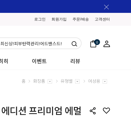
로그인
회원가입
주문/배송
고객센터
0
히히
이벤트
리뷰
홈
화장품
유형별
여성용
 에디션 프리미엄 에멀