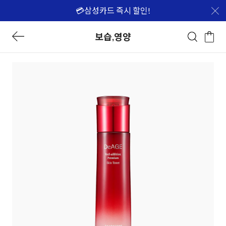
💳삼성카드 즉시 할인!
보습,영양