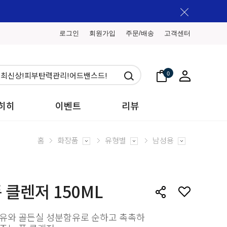
로그인
회원가입
주문/배송
고객센터
0
히히
이벤트
리뷰
홈
화장품
유형별
남성용
 클렌저 150ML
마유와 골든실 성분함유로 순하고 촉촉하