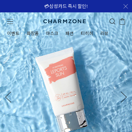
💳삼성카드 즉시 할인!
이벤트
화장품
마스크
패션
티히히
리뷰