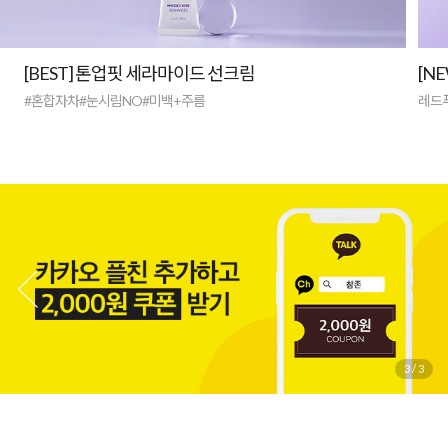
[BEST] 톤업핏 세라마이드 선크림
[N
#혼합자차#눈시림NO#미백+주름
레드
1
/
3