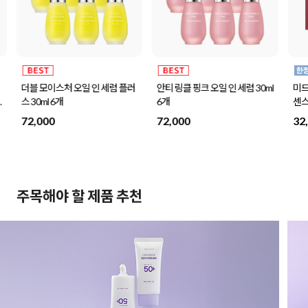
더블 모이스처 오일 인 세럼 플러
안티 링클 핑크 오일 인 세럼 30ml
미드
나
스 30ml 6개
6개
센스
72,000
72,000
32
주목해야 할 제품 추천