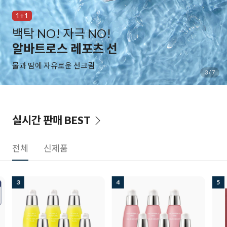
1+1
백탁 NO! 자극 NO!
알바트로스 레포츠 선
물과 땀에 자유로운 선크림
3
/
7
실시간 판매
BEST
전체
신제품
3
4
5