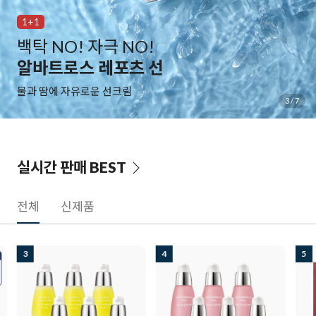
1+1
백탁 NO! 자극 NO!
알바트로스 레포츠 선
물과 땀에 자유로운 선크림
3
/
7
실시간 판매
BEST
전체
신제품
3
4
5