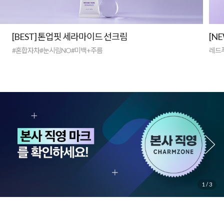
[BEST] 톤업핏 세라마이드 선크림
[N
#혼합자차#눈시림NO#미백+주름
레드
1
/
3