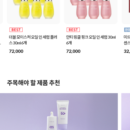
더블 모이스처 오일 인 세럼 플러
안티 링클 핑크 오일 인 세럼 30ml
미드
나
스 30ml 6개
6개
센스
72,000
72,000
32
주목해야 할 제품 추천