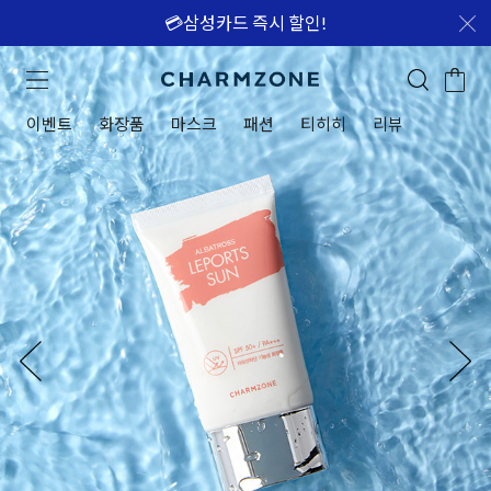
💳삼성카드 즉시 할인!
이벤트
화장품
마스크
패션
티히히
리뷰