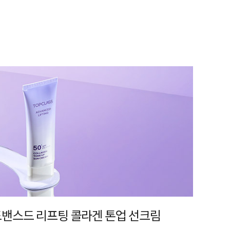
어드밴스드 리프팅 콜라겐 톤업 선크림