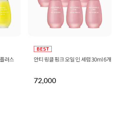
30ml 6개
알바트로스 레포츠 선 50ml (SPF 50+
하이
/ PA+++)
32,000
60