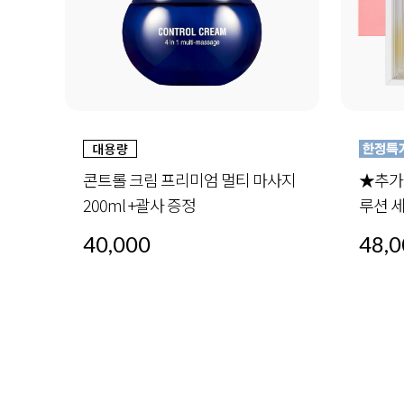
사지
★추가증정★ 오일 인 세럼 4-세럼 솔
더블 
루션 세트 (30ml x4) +미드나이트스페
30ml 
셜 세트 1세트 증정
48,000
72,0
48,000