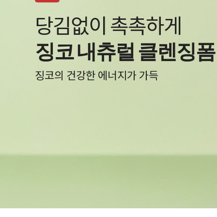
백탁 NO! 자극 NO!
알바트로스 레포츠 선
물과 땀에 자유로운 선크림