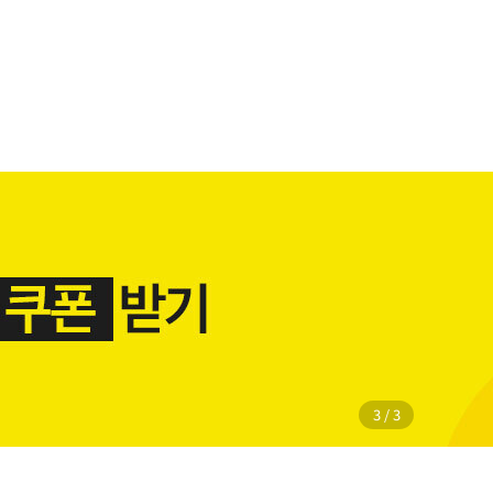
1
/
3