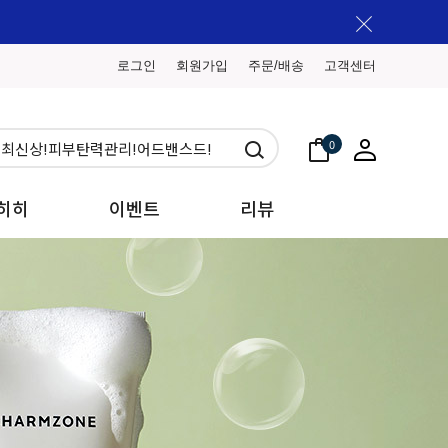
로그인
회원가입
주문/배송
고객센터
0
히히
이벤트
리뷰