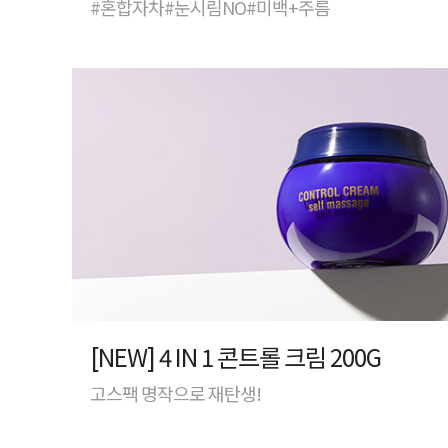
#혼합자차#눈시림NO#미백+주름
[NEW] 4 IN 1 콘트롤 크림 200G
고스팩 명작으로 재탄생!