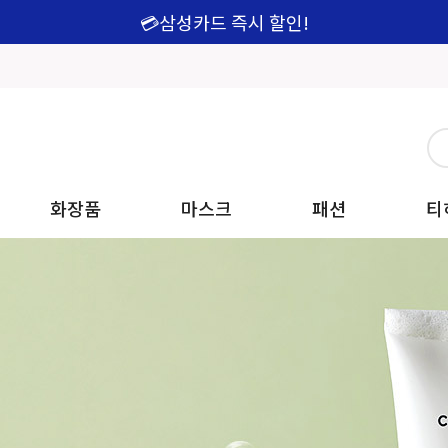
💳삼성카드 즉시 할인!
화장품
마스크
패션
티