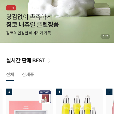
1+1
당김없이 촉촉하게
징코 내츄럴 클렌징폼
징코의 건강한 에너지가 가득
3
/
7
실시간 판매
BEST
전체
신제품
2
3
4