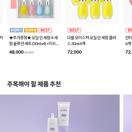
사지
★추가증정★ 오일 인 세럼 4-세
더블 모이스처 오일 인 세럼 플러
안티
럼 솔루션 세트 (30ml x4) +미드나
스 30ml 6개
6개
이트스페셜 세트 1세트 증정
48,000
72,000
72
48,000
주목해야 할 제품 추천