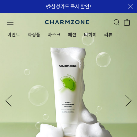
💳삼성카드 즉시 할인!
이벤트
화장품
마스크
패션
티히히
리뷰