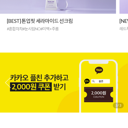
[BEST] 톤업핏 세라마이드 선크림
[N
#혼합자차#눈시림NO#미백+주름
레드
3
/
3