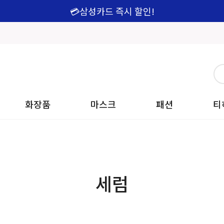
💳삼성카드 즉시 할인!
화장품
마스크
패션
티
세럼