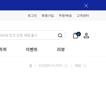
로그인
회원가입
주문/배송
고객센터
0
히히
이벤트
리뷰
홈
비건뷰티 티히히
세럼