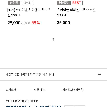
[1+1] 스카이맨 하이엔드 옴므 스
스카이맨 하이엔드 옴므 스킨
킨 130ml
130ml
29,000
59%
35,000
70,000
1
NOTICE
[공지] 참존 회원 혜택 안내
[
회사소개
이용약관
개인정보처리방침
CUSTOMER CENTER